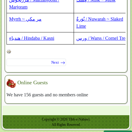
Marjoram
نُوَرةٌ / Nuwarah ~ Slaked
Myrrh ~ مر مكي
Lime
ورس / Warss / Cornel Tree
هندباء / Hindaba / Kasni
Next
Online Guests
We have 156 guests and no members online
Copyright © 2026 Tibb-e-Nabawi.
All Rights Reserved.