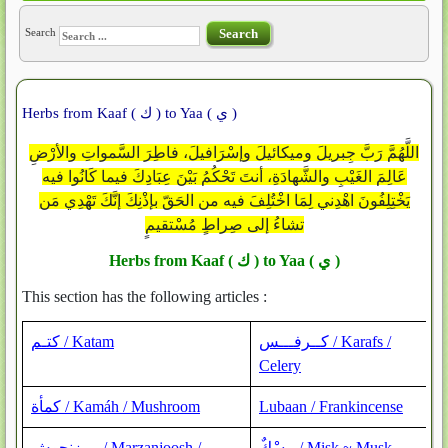
Search
Search
Herbs from Kaaf ( ك ) to Yaa ( ي )
اللَّهُمَّ رَبَّ جِبريلَ وميكائيلَ وإسْرَافيلَ، فاطِرَ السَّمواتِ والأرْضِ
عَالِمَ الغَيْبِ والشَّهادَةِ، أنتَ تَحْكُمُ بَيْنَ عِبَادِكَ فيما كَانُوا فيه
يَخْتِلِفُونَ اهْدِني لِمَا اخْتُلِفَ فيه من الحَقّ بإذْنِكَ إنَّكَ تَهْدِي مَن
تشاءُ إلى صِراطٍ مُسْتقيمٍ
Herbs from Kaaf (
ك
) to Yaa (
ي
)
This section has the following articles :
كــرفـــس / Karafs /
كتـم / Katam
Celery
كمأة / Kamáh / Mushroom
Lubaan / Frankincense
مِسْكٌ / Misk ~ Musk
مرزنجوش / Marzanjoosh /