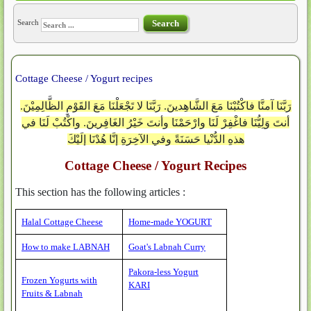
Search
Search
Cottage Cheese / Yogurt recipes
رَبَّنَا آمنَّا فاكْتُبْنَا مَعَ الشَّاهِدينَ. رَبَّنَا لا تَجْعَلْنَا مَعَ القَوْمِ الظَّالِمِيْنَ.
أنتَ وَلِيُّنَا فاغْفِرْ لَنَا وارْحَمْنَا وأنتَ خَيْرُ الغَافِرينَ. واكْتُبْ لَنَا في
هذهِ الدُّنْيا حَسَنَةً وفي الآخِرَةِ إنَّا هُدْنَا إلَيْكَ
Cottage Cheese / Yogurt Recipes
This section has the following articles :
Halal Cottage Cheese
Home-made YOGURT
How to make LABNAH
Goat's Labnah Curry
Pakora-less Yogurt
Frozen Yogurts with
KARI
Fruits & Labnah