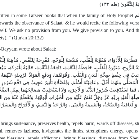
َةُ لِلتَّقْوَىٰ (طه ١٣٢
written in some Tafseer books that when the family of Holy Prophet
م
owards the observance of Salaat, & he would recite the following vers
rself. We ask no provision from you. We give provision to you. And th
ety).." (Qur'an 20:132)
-Qayyam wrote about Salaat:
مَطْرَدَةٌ لِلْأَدْوَاءِ، مُقَوِّيَةٌ لِلْقَلْبِ، مُبَيِّضَةٌ لِلْوَجْهِ، مُفْرِحَةٌ لِلنَّفْسِ، مُذْهِبَةٌ لِ
لِلرُّوحِ، مُنَوِّرَةٌ لِلْقَلْبِ، حَافِظَةٌ لِلنِّعْمَةِ، دَافِعَةٌ لِلنِّقْمَةِ، جَالِبَةٌ لِلْبَرَكَةِ، مُبْع
َجِيبٌ فِي حِفْظِ صِحَّةِ الْبَدَنِ وَالْقَلْبِ، وَقُوَاهُمَا، وَدَفْعِ الْمَوَادِّ الرَّدِيئَةِ عَنْهُمَا،
 حَظُّ الْمُصَلِّي مِنْهُمَا أَقَلَّ، وَعَاقِبَتُهُ أَسْلَمَ. وَلِلصَّلَاةِ تَأْثِيرٌ عَجِيبٌ فِي دَفْعِ شُرُورِ ا
ا، فَمَا اسْتُدْفِعَتْ شُرُورُ الدُّنْيَا وَالْآخِرَةِ، وَلَا اسْتُجْلِبَتْ مَصَالِحُهُمَا بِمِثْلِ الصَّل
لَةِ الْعَبْدِ بِرَبِّهِ عَزَّ وَجَلَّ تُفْتَحُ عَلَيْهِ مِنَ الْخَيْرَاتِ أَبْوَابُهَا، وَتُقْطَعُ عَنْهُ مِنَ 
ّ، وَالْعَافِيَةُ وَالصِّحَّةُ، وَالْغَنِيمَةُ وَالْغِنَى، وَالرَّاحَةُ وَالنَّعِيمُ، وَالْأَفْرَاحُ وَالْمَسَرَ
brings sustenance, preserves health, repels harm, wards off diseases, str
ul, removes laziness, invigorates the limbs, strengthens energy, opens 
ves blessings, repels afflictions, brings blessings, distances from S