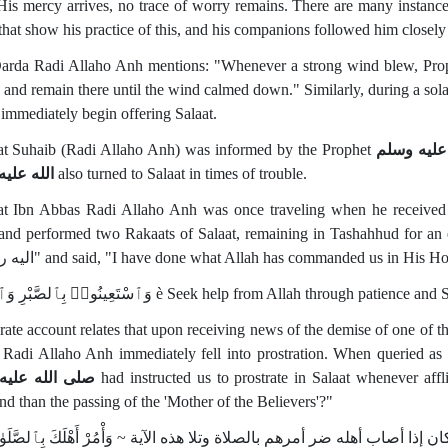
is mercy arrives, no trace of worry remains. There are many instan
hat show his practice of this, and his companions followed him closely 
rda Radi Allaho Anh mentions: "Whenever a strong wind blew, Pr
 and remain there until the wind calmed down." Similarly, during a sola
immediately begin offering Salaat.
t Suhaib (Radi Allaho Anh) was informed by the Prophet
عليه وسلم
الله علي
also turned to Salaat in times of trouble.
t Ibn Abbas Radi Allaho Anh was once traveling when he received 
nd performed two Rakaats of Salaat, remaining in Tashahhud for an extended 
اليه راجعون" and said, "I have done what Allah has commanded us in His 
وَٱسْتَعِينُوا۟ بِٱلصَّبْرِ وَٱلصَّلَوٰةِ è Seek help from Allah through patience a
rate account relates that upon receiving news of the demise of one of t
Radi Allaho Anh immediately fell into prostration. When queried as
صلى الله عليه
had instructed us to prostrate in Salaat whenever affl
nd than the passing of the 'Mother of the Believers'?"
صاب أهله ضر أمرهم بالصلاة وتلا هذه الآية ~ وَأْمُرْ أَهْلَكَ بِٱلصَّلَوٰة