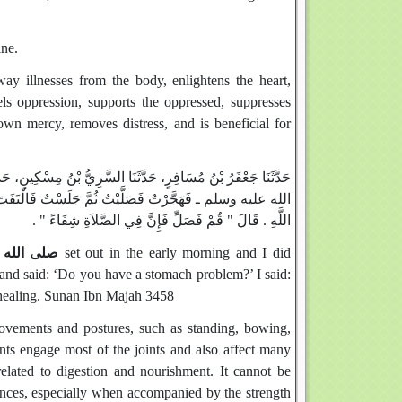
ine.
ay illnesses from the body, enlightens the heart,
els oppression, supports the oppressed, suppresses
wn mercy, removes distress, and is beneficial for
حَدَّثَنَا جَعْفَرُ بْنُ مُسَافِرٍ، حَدَّثَنَا السَّرِيُّ بْنُ مِسْكِينٍ، حَد
الله عليه وسلم ـ فَهَجَّرْتُ فَصَلَّيْتُ ثُمَّ جَلَسْتُ فَالْتَفَتَ إ
اللَّهِ ‏.‏ قَالَ ‏"‏ قُمْ فَصَلِّ فَإِنَّ فِي الصَّلاَةِ شِفَاءً ‏"‏ ‏.‏
صلى الله 
set out in the early morning and I did
and said: ‘Do you have a stomach problem?’ I said:
s healing. Sunan Ibn Majah 3458
movements and postures, such as standing, bowing,
ents engage most of the joints and also affect many
related to digestion and nourishment. It cannot be
nces, especially when accompanied by the strength