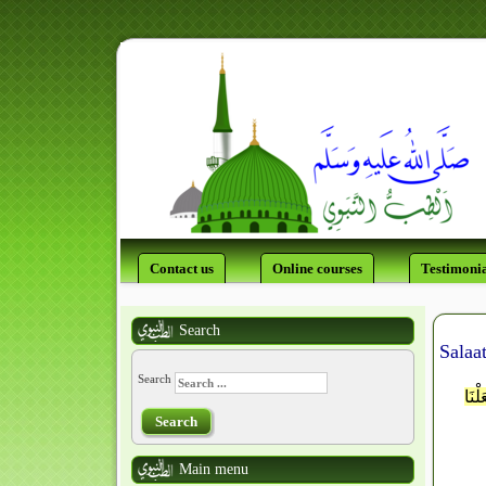
Contact us
Online courses
Testimonia
Search
Salaat
Search
لْنَا
Search
Main menu