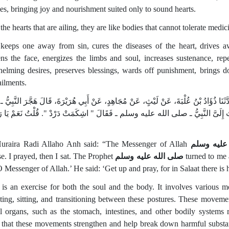
es, bringing joy and nourishment suited only to sound hearts.
the hearts that are ailing, they are like bodies that cannot tolerate medic
 keeps one away from sin, cures the diseases of the heart, drives aw
ens the face, energizes the limbs and soul, increases sustenance, rep
elming desires, preserves blessings, wards off punishment, brings do
ilments.
َّثَنَا ذُؤَادُ بْنُ عُلْبَةَ، عَنْ لَيْثٍ، عَنْ مُجَاهِدٍ، عَنْ أَبِي هُرَيْرَةَ، قَالَ هَجَّرَ النَّبِي
ِلَىَّ النَّبِيُّ ـ صلى الله عليه وسلم ـ فَقَالَ ‏"‏ اشِكَمَتْ دَرْدْ ‏"‏.‏ قُلْتُ نَعَمْ يَا 
uraira Radi Allaho Anh said: “The Messenger of Allah
عليه وسلم
se. I prayed, then I sat. The Prophet
صلى الله عليه وسلم
turned to me 
O Messenger of Allah.’ He said: ‘Get up and pray, for in Salaat there i
 is an exercise for both the soul and the body. It involves various 
ating, sitting, and transitioning between these postures. These movem
al organs, such as the stomach, intestines, and other bodily systems 
 that these movements strengthen and help break down harmful substa