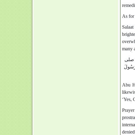
remedi
As for 
Salaat
bright
overwh
many a
ُّ ـ صلى
رَسُولَ
Abu H
likewi
‘Yes, 
Prayer
prostr
intern
denied