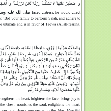
وَٱصْطَبِرْ عَلَيْهَا ۖ لَا نَسْـَٔلُكَ رِزْقًا ۖ نَّحْنُ نَرْزُقُكَ ۗ وَٱلْعَـٰقِب)
صلى الله عليه وسل
faced distress, he would direct
e: "Bid your family to perform Salah, and adhere to
e ultimate end is in favor of Taqwa (Allah-fearing,
وَالصَّلَاةُ مَجْلَبَةٌ لِلرِّزْقِ، حَافِظَةٌ لِلصِّحَّةِ، دَافِعَةٌ لِلْأَذَى، ،
مُنَشِّطَةٌ لِلْجَوَارِحِ، مُمِدَّةٌ لِلْقُوَى، شَارِحَةٌ لِلصَّدْرِ، مُغَذِّيَةٌ 
الشَّيْطَانِ مُقَرِّبَةٌ مِنَ الرَّحْمَنِ. وَبِالْجُمْلَةِ: فَلَهَا تَأْثِيرٌ ع
ابْتُلِيَ رَجُلَانِ بِعَاهَةٍ أَوْ دَاءٍ أَوْ مِحْنَةٍ أَوْ بَلِيَّةٍ إِلَّا كَانَ،
وَلَا سِيَّمَا إِذَا أُعْطِيَتْ حَقَّهَا مِنَ التَّكْمِيلِ ظَاهِرًا وَبَاطِنً،
وَسِرُّ ذَلِكَ أَنَّ الصَّلَاةَ صِلَةٌ بِاللَّهِ عَزَّ وَجَلَّ، وَعَلَى قَدْرِ صِ
أَسْبَابُهَا، وَتُفِيضُ عَلَيْهِ مَوَادُّ التَّوْفِيقِ مِنْ رَبِّهِ عَزَّ وَجَلَ،
كُلُّهَا مُحْضَرَةٌ لَدَيْهِ، وَمُسَارِعَةٌ إِلَيْهِ.
engthens the heart, brightens the face, brings joy to
the chest, nourishes the soul, enlightens the heart,
heytaan, and draws one nearer to the Most Merciful