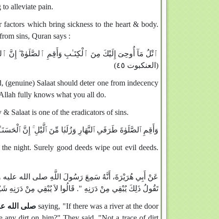
to alleviate pain.
r factors which bring sickness to the heart & body.
from sins, Quran says :
ٱتْلُ مَآ أُوحِىَ إِلَيْكَ مِنَ ٱلْكِتَـٰبِ وَأَقِمِ ٱلصَّلَوٰةَ ۖ إِنَّ ٱلصَّ
(العنكبوت ٤٥)
d, (genuine) Salaat should deter one from indecency
Allah fully knows what you all do.
 & Salaat is one of the eradicators of sins.
وَأَقِمِ ٱلصَّلَوٰةَ طَرَفَىِ ٱلنَّهَارِ وَزُلَفًۭا مِّنَ ٱلَّيْلِ ۚ إِنَّ ٱلْحَسَنَ)
f the night. Surely good deeds wipe out evil deeds.
عَنْ أَبِي هُرَيْرَةَ، أَنَّهُ سَمِعَ رَسُولَ اللَّهِ صلى الله عليه وسلم يَ
تَقُولُ ذَلِكَ يُبْقِي مِنْ دَرَنِهِ ‏"‏‏.‏ قَالُوا لاَ يُبْقِي مِنْ دَرَنِهِ شَيْ
صلى الله عل
saying, "If there was a river at the door
e any dirt on him?" They said, "Not a trace of dirt