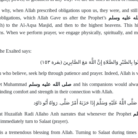
s why, when Allah prescribed obligations upon us, they were, and still 
obligations, which Allah Gave us after the Prophet’s
له عليه وسلم
) to the Al-Aqsa Masjid, and then to the highest heavens. This hig
s. When we perform prayer, we engage physically, spiritually, and men
the Exalted says:
 who believe, seek help through patience and prayer. Indeed, Allah is w
et Muhammad
صلى الله عليه وسلم
and his companions would always
finding comfort and strength in their connection with Allah.
َلَّى اللَّهُ عَلَيْهِ وَسَلَّمَ إِذَا حَزَبَهُ أَمْرٌ صَلَّى. رَوَاهُ أَبُو دَاوُد
t Huzaifah Radi Allaho Anh narrates that whenever the Prophet
لم
immediately turn to Salaat (prayer).
 is a tremendous blessing from Allah. Turning to Salaat during times 