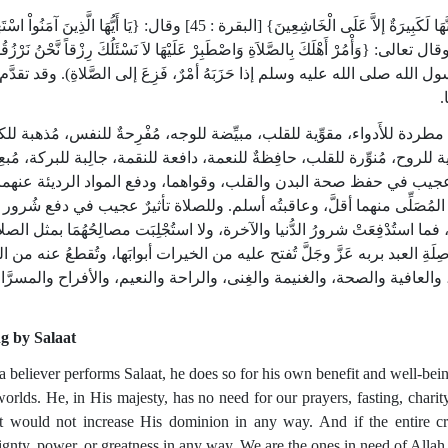
‏ قال اللهُ تعالى‏:‏ ‏{‏وَاسْتَعِينُواْ بِالصَّبْرِ وَالصَّلاَةِ وَإنَّهَا لَكَبِيرَةٌ إلاَّ عَلَى الْخَاشِعِينَ‏}‏ ‏[‏البقرة ‏:‏ 45‏]‏ وقال‏:‏ ‏{‏يَا أَيُّهَا الَّذِينَ
بْرِ وَالصَّلاَةِ إنَّ اللهَ مَعَ الصَّابِرِينَ‏}‏ ‏[‏البقرة ‏:‏ 44‏]‏‏.‏ وقال تعالى‏:‏ ‏{‏وَأْمُرْ أَهْلَكَ بِالصَّلاَةِ وَاصْطَبِرْ عَلَيْهَا لاَ نَسْئَلُكَ رِزْقاً نَّحْنُ نَرْزُ
 132‏]‏ وفى ‏(‏السنن‏)‏‏:‏ ‏(‏كان رسول الله صلى الله عليه وسلم إذا حَزَبَهُ أمْرٌ، فَزِعَ إلى الصَّلاةِ‏)‏‏.‏ وقد تقد
‏
طردة للأَدواء، مقوِّية للقلب، مبيِّضة للوجه، مُفْرِحةٌ للنفس، مُذهبة 
ية للروح، مُنوِّرة للقلب، حافِظةٌ للنعمة، دافعة للنقمة، جالِبة للبركة، مُب
تأثير عجيب في حفظ صحة البدن والقلب، وقواهما، ودفع المواد الرديئة عنهما
حظُّ المُصَلِّى منهما أقلَّ، وعاقبتُه أسلم‏.‏ وللصلاة تأثيرٌ عجيب في دفع شُرور 
ما استُدْفِعَتْ شرورُ الدُّنيا والآخرة، ولا استُجْلِبَت مصالِحُهُمَا بمثل الصل
 صِلَةِ العبد بربه عَزَّ وجَلَّ تُفتح عليه من الخيرات أبوابَها، وتُقطعُ عنه من
َلَّ، والعافية والصحة، والغنيمة والغِنى، والراحة والنعيم، والأفراح والمسرّ
g by Salaat
 believer performs Salaat, he does so for his own benefit and well-bein
worlds. He, in His majesty, has no need for our prayers, fasting, charity
t would not increase His dominion in any way. And if the entire c
ignty, power, or greatness in any way. We are the ones in need of Allah