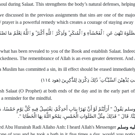
soul during Salaat. This strengthens the body’s natural defenses, helping 
e discussed in the previous assignments that sins are one of the majo
 / prayer is a powerful remedy which creates a courage of staying away 
لَوٰةَ تَنْهَىٰ عَنِ ٱلْفَحْشَآءِ وَٱلْمُنكَرِ ۗ وَلَذِكْرُ ٱللَّهِ أَكْبَرُ ۗ وَٱللَّهُ يَعْلَمُ مَا تَصْن
 what has been revealed to you of the Book and establish Salaat. Indee
ckedness. The remembrance of Allah is an even greater deterrent. And 
a Muslim has committed a sin, its ill effect should be erased immediately
ـٰتِ يُذْهِبْنَ ٱلسَّيِّـَٔاتِ ۚ ذَٰلِكَ ذِكْرَىٰ لِلذَّٰكِرِينَ (هود ١١٤
ish Salaat (O Prophet) at both ends of the day and in the early part o
 a reminder for the mindful.
قُولُ ‏"‏ أَرَأَيْتُمْ لَوْ أَنَّ نَهَرًا بِبَابِ أَحَدِكُمْ، يَغْتَسِلُ فِيهِ كُلَّ يَوْمٍ خَمْسًا، م
ئًا‏.‏ قَالَ ‏"‏ فَذَلِكَ مِثْلُ الصَّلَوَاتِ الْخَمْسِ، يَمْحُو اللَّهُ بِهَا الْخَطَايَا ‏"‏‏.‏
ed Abu Hurairah Radi Allaho Anh: I heard Allah's Messenger
يه وسلم
one of you and he took a bath in it five times a day, would you notic