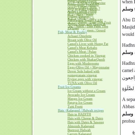
Halal Cottage Cheese
when H
كــرم / KARM ~ Grapevine
Home-made YOGURT
لــبــن / Laban / Milk
وسلم
t
How to make Labnah ?
لــحــم / Lahm / Meat
Goat's Labnah Curry
مــآء / Ma'a / Water
Frozen Yogurts
مــلــح / Milh ~ Salt
Abu Da
Pakora-less Yogurt KARI
نــبــق / Nabiq / Lote-Tree Fruit
Yogurt Soup with Heeng &
نخل / Nakhl / Date Palm Tree
Masjid
Za'fraan
يــقطــين / Yaqteen / Gourd
Fish, Meat & Poultry
would 
Achaari Omelette
Broast with Olive Oil
Camel's Liver with Hump Fat
Hadhra
Camel's Meat Kebabs
Camel's Meat / Pulao
ه وسلم
Chicken cooked in Vinegar
Chicken with ShakarQandi
Hadhra
Eggs with Mushrooms
Eggs+Olive Oil = Mayonnaise
camel a
Dover Sole baked with
pomegranate vinegar
Frying eggs with vinegar
TUNA with Olive Oil
Fruit Ice Creams
Ice Cream without a Cream
Avocado Ice Cream
Mango Ice Cream
A sepa
Papaya Ice Cream
Abbas 
Tutti Frutti
Hais ~Kalaqand / Halwah recipes
 وسلم
Hais in HADITH
Hais with Cheese & Dates
profou
Hais with Dates & Saweeq
Almonds Kalaqand
Beetroot Halwah
ِ
Carrots Kalaqand