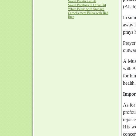
Sweet Potato Cutlets
Sweet Potatoes in Olive Oil
(Allah)
White Beans with Spinach
Camel's meat Pulao with Red
Rice
In sum
away h
prays h
Prayer 
outward
A Musl
with A
for hi
health
Impor
As for 
profou
rejoic
His wo
concern