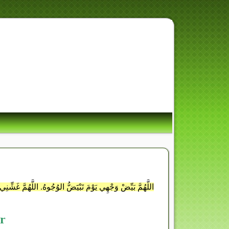
لَقَدْ كَانَ لَكُمْ فِي رَسُولِ 
يَرْجُو الل
اللَّهُمَّ بَيِّضْ وَجْهِي يَوْمَ تَبْيََضُّ الوُجُوهُ. اللَّهُمَّ غَشِّنِي ب
r