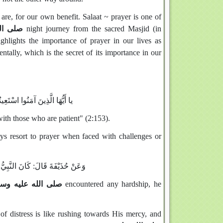
are, for our own benefit. Salaat ~ prayer is one of
صلى ال
night journey from the sacred Masjid (in
hlights the importance of prayer in our lives as
tally, which is the secret of its importance in our
يا أَيُّهَا الَّذِينَ آمَنُوا اسْتَعِينُوا بِالصَّبْرِ وَالصَّلاةِ إِنَّ اللَّهَ مَعَ الصَّابِرِينَ (بقرة ١٥٣)
ith those who are patient" (2:153).
 resort to prayer when faced with challenges or
وَعَنْ حُذَيْفَةَ قَالَ: كَانَ النَّبِيُّ ص
صلى الله عليه وس
encountered any hardship, he
of distress is like rushing towards His mercy, and