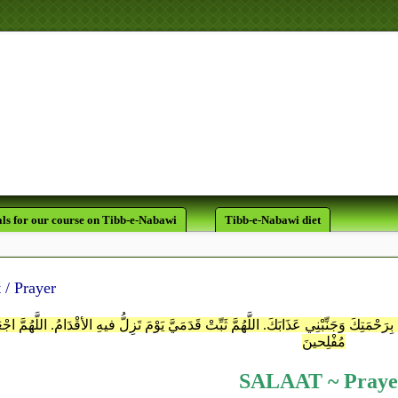
اللَّهِ أُسْوَةٌ حَسَنَةٌ لِّمَن كَانَ
َّهَ وَالْيَوْمَ ال
ls for our course on Tibb-e-Nabawi
Tibb-e-Nabawi diet
 / Prayer
ِرَحْمَتِكَ وَجَنِّبْنِي عَذَابَكَ. اللَّهُمَّ ثَبِّتْ قَدَمَيَّ يَوْمَ تَزِلُّ فيهِ الأقْدَامُ. اللَّهُمَّ اجْعَ
مُفْلِحينَ
SALAAT ~ Praye