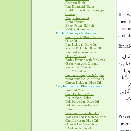
Coconut Burfi
Figs Kalaqand (Hais)
Kaddu Halwah with Cottage
It is 
Cheese
Mango Kalaqand
them t
Peanut Butter
Sweet Potato Halwah
it you
Za'afraani Sandesah
Pickles, Chutneys & Molasses
and pi
Cauliflower / Beans Pickle in
Olive Oil
Figs Pickle in Olive Oil
Ibn Al
Mango Pickle in Olive Oil
Simplest Achaari Curry
Dates Molasses
لْكَسَلِ
Barley Paratha with Molasses
ِدَةٌ مِنَ
Green Mangoes Chutney
Pineapple Chutney
 وَمَا
PLUM Chutney
Podina Chutney with Yogurt
لدُّنْيَا
Moongray Pickle in Olive Oil
Carrots Pickle in Olive Oil
َاةِ
Veggies / Lentils / Rice in Olive Oil
Beetroot Pulao
الشُّرُورِ
Camel's Qeema Pulao
Red cabbage Pulao
ّاتُ
Bell Peppers in Olive Oil
Bell Peppers stuffed with
Kebabs
Bitter Gourd in Olive Oil
Prayer 
Black eyed peas with Beetroot
Cauliflower in Olive Oil
the so
Oven Baked Vegetables
SAAG with Olive Oil
preser