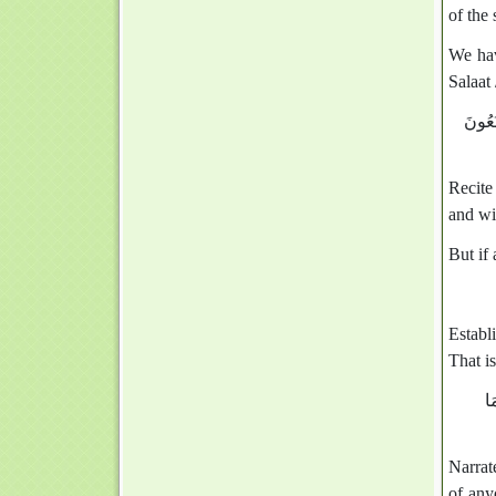
of the 
We hav
Salaat
َعُونَ
Recite
and wi
But if 
Establ
That is
َا
Narrat
of any