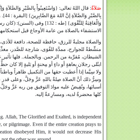
صَلاَةٌ‏
بِالصَّ
وَالْعَاقِبَةُ لِلتَّقْوَى‏}‏ ‏[‏طه ‏:‏
الاستشفاء بالصلاة من عامة الأوجاع قبل استحكامها‏.
والصلاة مجلبةٌ للرزق، حافظة للصحة، دافعة للأذى، م،
منشِّطةٌ للجوارح، ممدَّة للقُوَى، شارحِة للصَّدر، مغذِّ
الشيطان، مُقرِّبة من الرحمن‏.‏ وبالجملة‏.‏‏.‏ فلها 
ابتُلى رجلان بعاهةٍ أو داءٍ أو مِحنةٍ أو بَليةٍ إلا كان ،
ولا سِيَّما إذا أُعطيت حقها من التكميل ظاهراً وباطناً، ف،
وسِرُّ ذلك أنَّ الصلاة صِلةٌ باللهِ عَزَّ وجَلَّ، وعلى قدر
أسبابَها، وتُفِيضُ عليه موادَ التوفيق مِن ربه عَزَّ وج،
كلها محضرةٌ لديه، ومسارِعةٌ إليه‏.‏
g. Allah, The Glorified and Exalted, is independent
, or pilgrimage. Even if the entire creation prays to
reation disobeyed Him, it would not decrease His
, not the other way around.