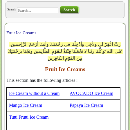
Search
Search
Fruit Ice Creams
رَبِّ اغْفِرْ لي ولأخِي وأدْخِلْنَا في رَحْمَتكَ وأنتَ أرْحَمُ الرَّاِحمينَ،
عَلى الله تَوَكَّلْنا رَبَّنا لا تَجْعَلْنَا فِتْنَةَّ للقَوْمِ الظَّالِمينَ ونَجَّنَا برَحْمَتِكَ
مِنَ القَوْمِ الكَافِرينَ
Fruit Ice Creams
This section has the following articles :
Ice Cream without a Cream
AVOCADO Ice Cream
Mango Ice Cream
Papaya Ice Cream
Tutti Frutti Ice Cream
========